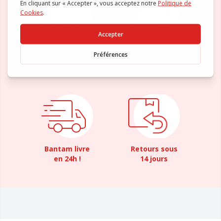
Livraison offerte
Click and
dès CHF 100.-
Collect
d’achat !
Bantam livre
Retours sous
en 24h !
14 jours