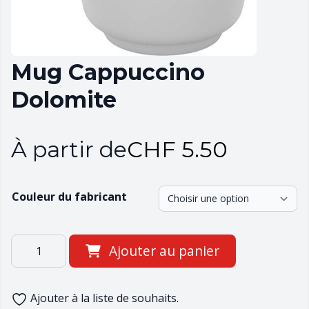
Mug Cappuccino
Dolomite
À partir de
CHF
5.50
Couleur du fabricant
quantité
Ajouter au panier
de
Mug
Cappuccino
Ajouter à la liste de souhaits.
Dolomite