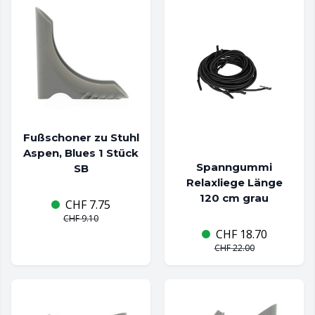
Fußschoner zu Stuhl
Aspen, Blues 1 Stück
Spanngummi
SB
Relaxliege Länge
120 cm grau
CHF
7.75
CHF
9.10
CHF
18.70
CHF
22.00