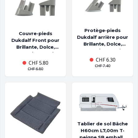
Protège-pieds
Couvre-pieds
Dukdalf arrière pour
Dukdalf Front pour
Brillante, Dolce,
Brillante, Dolce,
Dynamic, Grande
Dynamic, Grande
CHF
6.30
couleur grise
CHF
5.80
CHF
7.40
CHF
6.80
Tablier de sol Bâche
H60cm L7,00m T-
peigne SB emballé