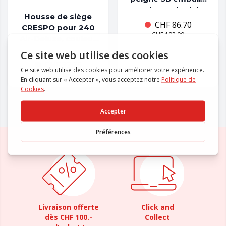
couleur gris clair
Housse de siège
CHF
86.70
CRESPO pour 240
CHF
102.00
Air-Deluxe, couleur
86
CHF
32.75
CHF
38.50
Livraison offerte
Click and
dès CHF 100.-
Collect