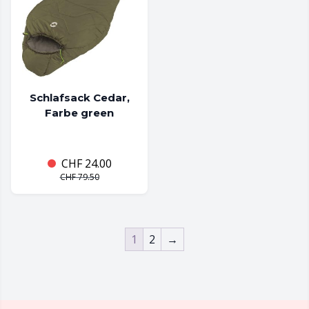
Schlafsack Cedar,
Farbe green
CHF
24.00
CHF
79.50
1
2
→