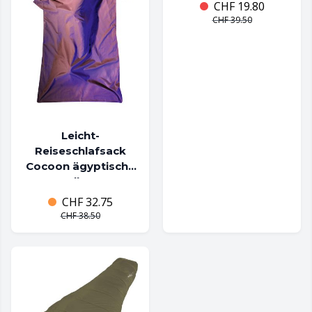
CHF
19.80
CHF
39.50
Leicht-
Reiseschlafsack
Cocoon ägyptische
Baumwolle 220 x 90
cm Farbe khaki
CHF
32.75
CHF
38.50