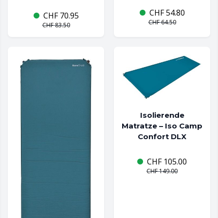
CHF
54.80
CHF
70.95
CHF
64.50
CHF
83.50
Isolierende
Matratze – Iso Camp
Confort DLX
CHF
105.00
CHF
149.00