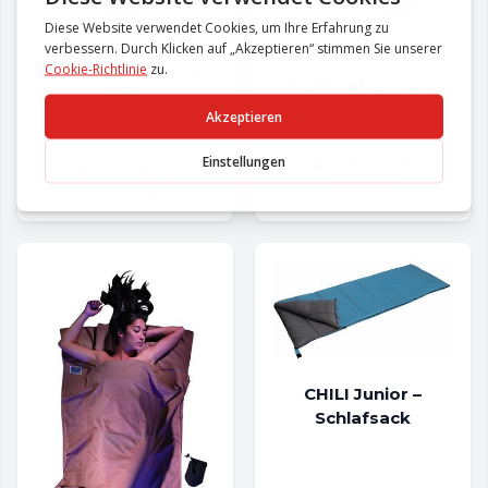
Schlafsack
Schlafsack Champ
HighPeak Ceduna
Kids
CHF
37.40
CHF
35.70
CHF
44.00
CHF
42.00
CHILI Junior –
Schlafsack