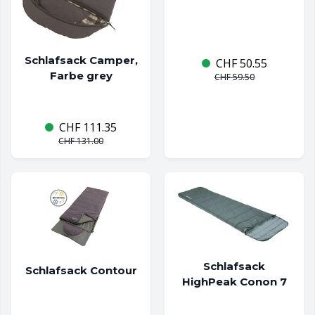
Schlafsack Camper,
CHF
50.55
Farbe grey
CHF
59.50
CHF
111.35
CHF
131.00
Schlafsack
Schlafsack Contour
HighPeak Conon 7