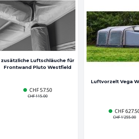
zusätzliche Luftschläuche für
Frontwand Pluto Westfield
Luftvorzelt Vega W
CHF
57.50
CHF
115.00
CHF
627.5
CHF
1'255.00