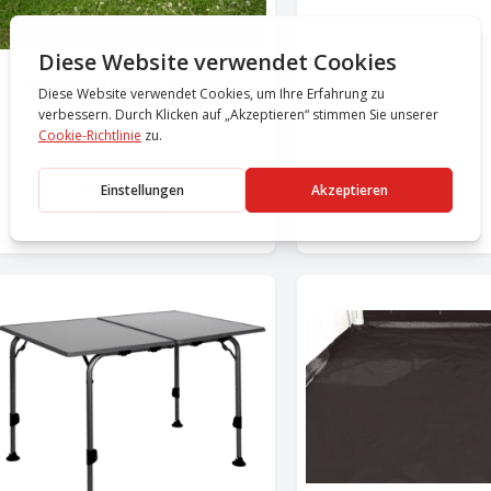
Hydra Schleuse Wesfield
CHF
15.80
CHF
105.00