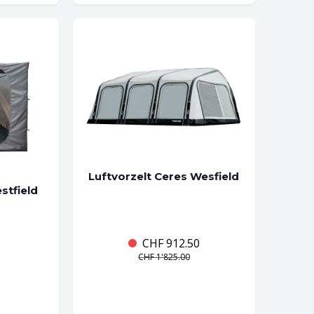
Luftvorzelt Ceres Wesfield
stfield
CHF
912.50
CHF
1'825.00