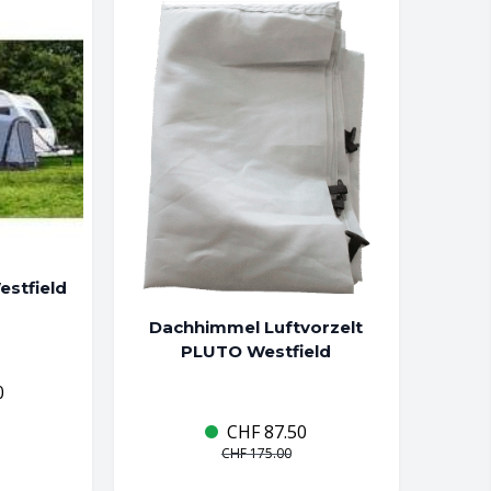
estfield
Dachhimmel Luftvorzelt
PLUTO Westfield
0
CHF
87.50
CHF
175.00