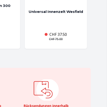
n 300
Universal Innenzelt Wesfield
CHF
37.50
CHF
75.00
b
Rücksendungen innerhalb