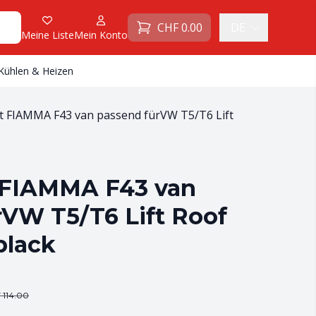
CHF
0.00
DE
Meine Liste
Mein Konto
Kühlen & Heizen
t FIAMMA F43 van passend fürVW T5/T6 Lift
 FIAMMA F43 van
rVW T5/T6 Lift Roof
black
F
114.00